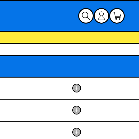
ロ
カ
グ
ー
イ
ト
ン